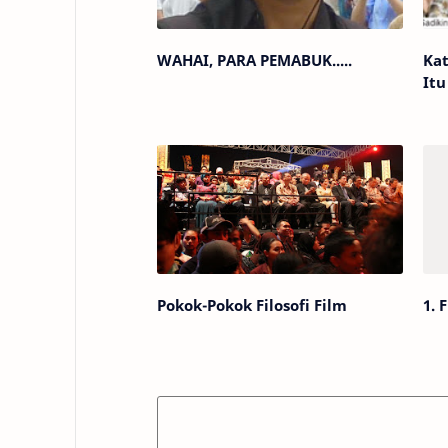
WAHAI, PARA PEMABUK.....
Kata
Itu
Pokok-Pokok Filosofi Film
1. 