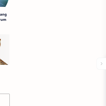
tang
orum