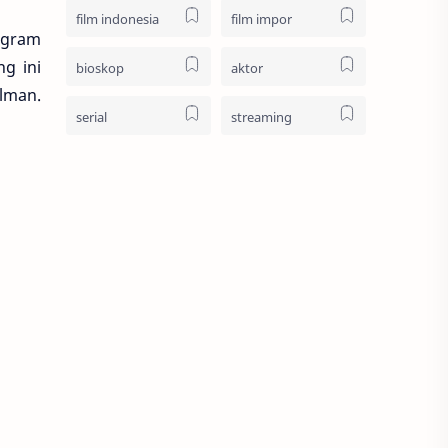
sci-fi
fantasi
film indonesia
film impor
ogram
g ini
bioskop
aktor
ilman.
serial
streaming