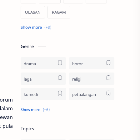
ULASAN
RAGAM
PUISI
PROFIL
REKOMENDASI
Genre
drama
horor
laga
religi
komedi
petualangan
Forum
dalam
thriller
animasi
Dewan
dokumenter
remaja
 pula
Topics