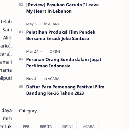
[Review] Pasukan Garuda I Leave
My Heart in Lebanon
 telah
l Sani
Pelatihan Produksi Film Pendek
Aliff
Bersama Ensadi Joko Santoso
ario),
dara),
Peranan Orang Sunda dalam Jagat
amali
Perfilman Indonesia
rnama
iputi
Daftar Para Pemenang Festival Film
Bandung Ke-36 Tahun 2023
 daya
Category
 misi
entuk
FFB
BERITA
OPINI
ACARA