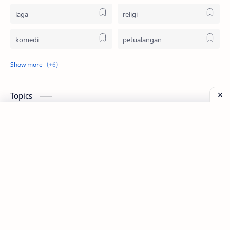
laga
religi
komedi
petualangan
thriller
animasi
dokumenter
remaja
Topics
sci-fi
fantasi
film indonesia
film impor
bioskop
aktor
serial
streaming