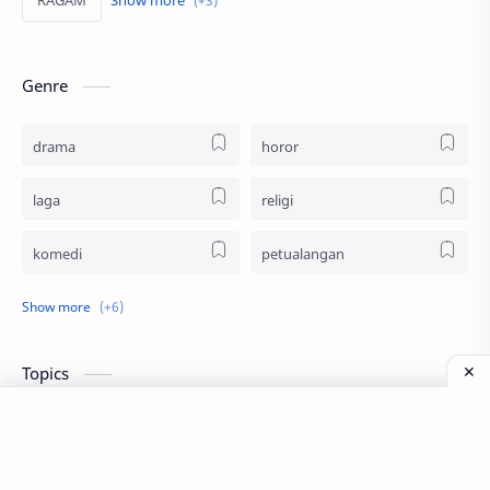
Genre
drama
horor
laga
religi
komedi
petualangan
thriller
animasi
dokumenter
remaja
Topics
sci-fi
fantasi
film indonesia
film impor
bioskop
aktor